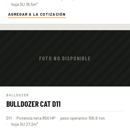
hoja SU 18,5m³
AGREGAR A LA COTIZACIÓN
FOTO NO DISPONIBLE
BULLDOZER
BULLDOZER CAT D11
D11
Potencia neta 850 HP
peso operativo 106,6 ton
hoja SU 27,2m³