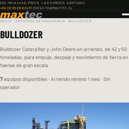
DEL INCA 4446, PISO 9 · LAS CONDES, SANTIAGO
+56 (9) 8228 6247
CONTACTO@MAXTEC.CL
INICIO
·
ARRIENDO DE MAQUINARIA
·
BULLDOZER
BULLDOZER
Bulldozer Caterpillar y John Deere en arriendo, de 42 y 50
toneladas, para empuje, despeje y movimiento de tierra en
faenas de gran escala.
7
equipos disponibles · Arriendo mínimo 1 mes · Sin
operador