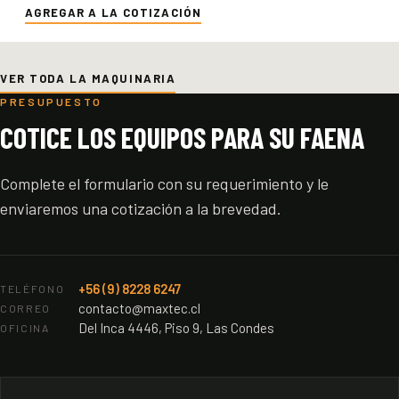
AGREGAR A LA COTIZACIÓN
VER TODA LA MAQUINARIA
PRESUPUESTO
COTICE LOS EQUIPOS PARA SU FAENA
Complete el formulario con su requerimiento y le
enviaremos una cotización a la brevedad.
+56 (9) 8228 6247
TELÉFONO
contacto@maxtec.cl
CORREO
Del Inca 4446, Piso 9, Las Condes
OFICINA