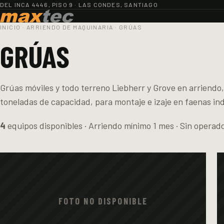
DEL INCA 4446, PISO 9 · LAS CONDES, SANTIAGO
INICIO
·
ARRIENDO DE MAQUINARIA
·
GRÚAS
GRÚAS
Grúas móviles y todo terreno Liebherr y Grove en arriendo,
toneladas de capacidad, para montaje e izaje en faenas ind
4
equipos disponibles · Arriendo mínimo 1 mes · Sin operad
FOTO NO DISPONIBLE