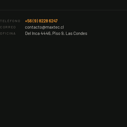
+56 (9) 8228 6247
TELÉFONO
contacto@maxtec.cl
CORREO
Del Inca 4446, Piso 9, Las Condes
OFICINA