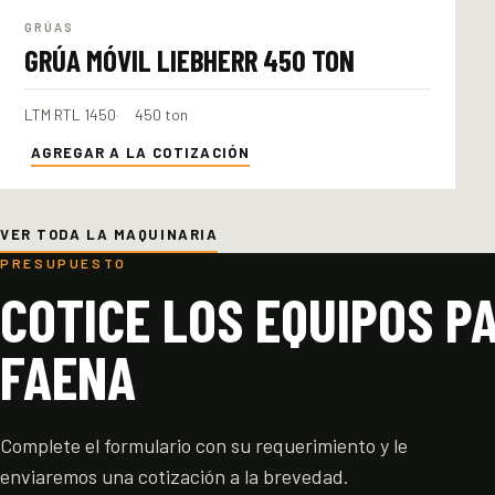
GRÚAS
GRÚA MÓVIL LIEBHERR 450 TON
LTM RTL 1450
450 ton
AGREGAR A LA COTIZACIÓN
VER TODA LA MAQUINARIA
PRESUPUESTO
COTICE LOS EQUIPOS P
FAENA
Complete el formulario con su requerimiento y le
enviaremos una cotización a la brevedad.