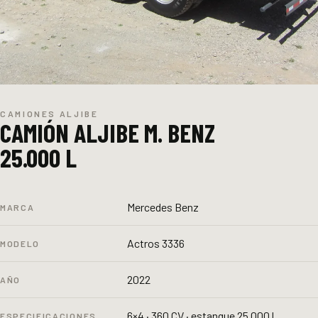
CAMIONES ALJIBE
CAMIÓN ALJIBE M. BENZ
25.000 L
Mercedes Benz
MARCA
Actros 3336
MODELO
2022
AÑO
6×4 · 360 CV · estanque 25.000 l
ESPECIFICACIONES