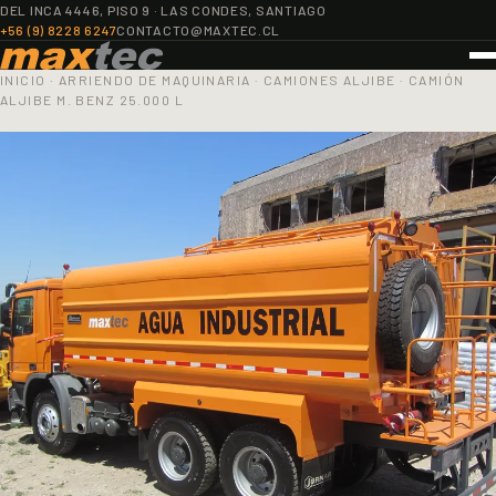
DEL INCA 4446, PISO 9 · LAS CONDES, SANTIAGO
+56 (9) 8228 6247
CONTACTO@MAXTEC.CL
INICIO
·
ARRIENDO DE MAQUINARIA
·
CAMIONES ALJIBE
·
CAMIÓN
ALJIBE M. BENZ 25.000 L